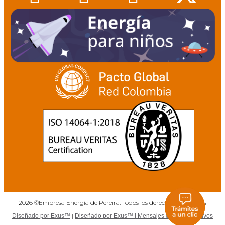
2026 ©Empresa Energía de Pereira. Todos los derechos reservados
Pagos
PQRs
Chat
|
Diseñado por Exus™
Diseñado por Exus™ | Mensajes de Texto Masivos