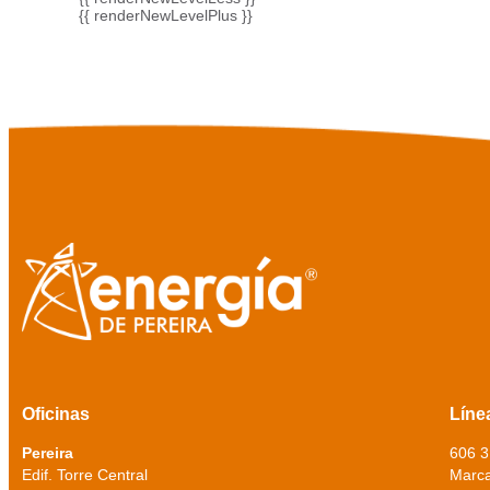
{{ renderNewLevelPlus }}
Oficinas
Líne
Pereira
606 
Edif. Torre Central
Marca