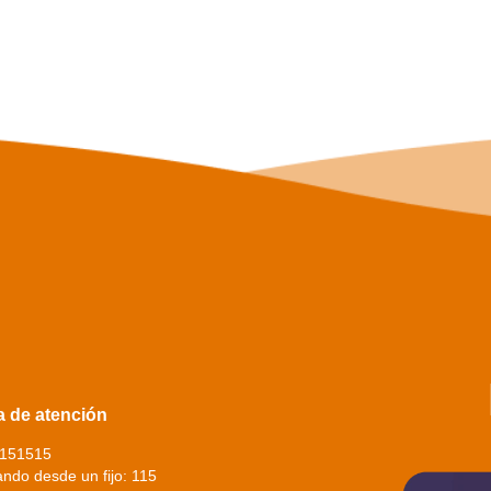
a de atención
3151515
ndo desde un fijo: 115