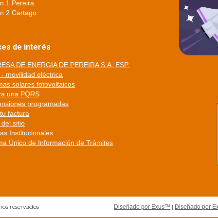
n 1 Pereira
n 2 Cartago
ces de interés
ESA DE ENERGIA DE PEREIRA S.A. ESP.
- movilidad eléctrica
mas solares fotovoltaicos
iza una PQRS
ensiones programadas
tu factura
del sitio
cas Institucionales
ma Único de Información de Trámites
hos reservados
|
Diseñado por Exus™
Diseñado por E