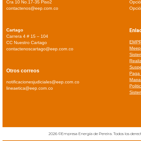
Cra 10 No.17-35 Piso2
Opció
contactenos@eep.com.co
Opció
Cartago
Enla
Carrera 4 # 15 – 104
EMPR
CC Nuestro Cartago
Meep 
contactenoscartago@eep.com.co
Siste
Real
Susp
Otros correos
Paga 
Mapa 
notificacionesjudiciales@eep.com.co
Politi
lineaetica@eep.com.co
Siste
2026 ©Empresa Energía de Pereira. Todos los derec