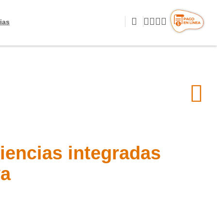
ias
ciencias integradas
ya