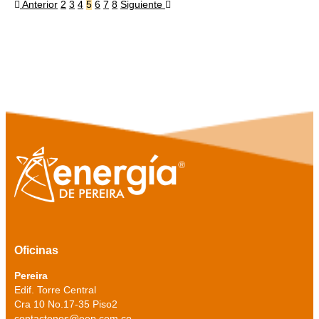
Anterior
2
3
4
5
6
7
8
Siguiente
Oficinas
Pereira
Edif. Torre Central
Cra 10 No.17-35 Piso2
contactenos@eep.com.co